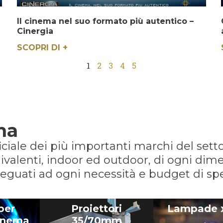
Il cinema nel suo formato più autentico –
Cinergia
SCOPRI DI +
1
2
3
4
5
ma
ficiale dei più importanti marchi del se
ivalenti, indoor ed outdoor, di ogni dime
 adeguati ad ogni necessità e budget di sp
 per
Proiettori
Lampade 
cinema
35/70mm