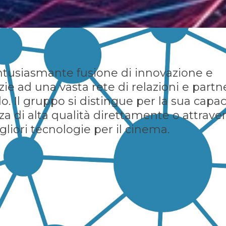
tusiasmante fusione di innovazione e
zie ad una vasta rete di relazioni e partn
. Il gruppo si distingue per la sua capac
enza di alta qualità direttamente o attrave
igliori tecnologie per il cinema.