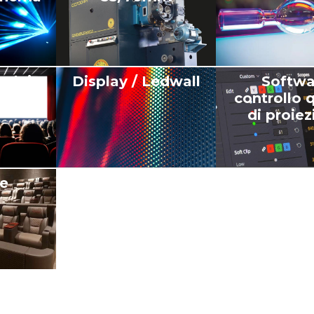
telai
Display / Ledwall
Softwa
controllo q
di proie
ne