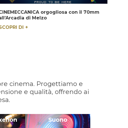
CINEMECCANICA orgogliosa con il 70mm
all’Arcadia di Melzo
SCOPRI DI +
ttore cinema. Progettiamo e
nsione e qualità, offrendo ai
esa.
xenon
Suono