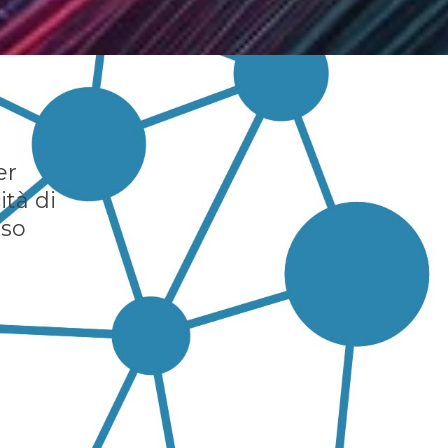
er
ità di
rso