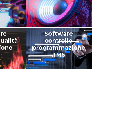
re
Software
ualità
controllo
zione
programmazione
TMS