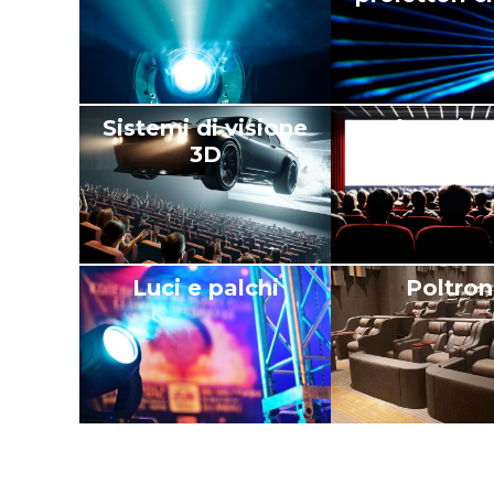
Sistemi di visione
Schermi e 
3D
Luci e palchi
Poltro